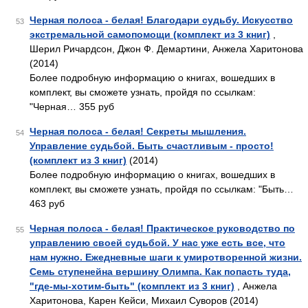
Черная полоса - белая! Благодари судьбу. Искусство
53
экстремальной самопомощи (комплект из 3 книг)
,
Шерил Ричардсон, Джон Ф. Демартини, Анжела Харитонова
(2014)
Более подробную информацию о книгах, вошедших в
комплект, вы сможете узнать, пройдя по ссылкам:
"Черная… 355 руб
Черная полоса - белая! Секреты мышления.
54
Управление судьбой. Быть счастливым - просто!
(комплект из 3 книг)
(2014)
Более подробную информацию о книгах, вошедших в
комплект, вы сможете узнать, пройдя по ссылкам: "Быть…
463 руб
Черная полоса - белая! Практическое руководство по
55
управлению своей судьбой. У нас уже есть все, что
нам нужно. Ежедневные шаги к умиротворенной жизни.
Семь ступенейна вершину Олимпа. Как попасть туда,
"где-мы-хотим-быть" (комплект из 3 книг)
, Анжела
Харитонова, Карен Кейси, Михаил Суворов (2014)